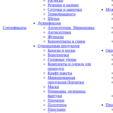
Расчески
Резинки и валики
Сеточки и шапочки
Муж
Термобрашинги
Щетки
Дезинфекция
Сертификаты
Антисептиик_Маркировка
Антисептики
Журналы
Концентраты и спреи
Одноразовая продукция
Бахилы и носки
Окр
Воротнички
Головные уборы
Комплекты и одежда для
процедур
Крафт-пакеты
Маркированная
продукция Перчатки
Маски
Пеньюары, пелерины,
фартуки
Перчатки
Полотенца
Про
Простыни