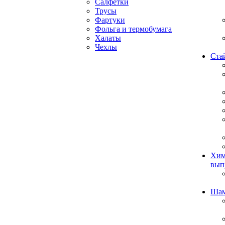
Салфетки
Трусы
Фартуки
Фольга и термобумага
Халаты
Чехлы
Ста
Хим
вып
Ша