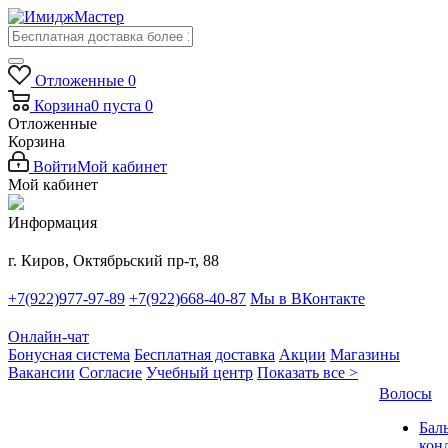
Отложенные
0
Корзина
0
пуста
0
Отложенные
Корзина
Войти
Мой кабинет
Мой кабинет
Информация
г. Киров, Октябрьский пр-т, 88
+7(922)977-97-89
+7(922)668-40-87
Мы в ВКонтакте
Онлайн-чат
Бонусная система
Бесплатная доставка
Акции
Магазины
Вакансии
Согласие
Учебный центр
Показать все >
Волосы
Бал
кон