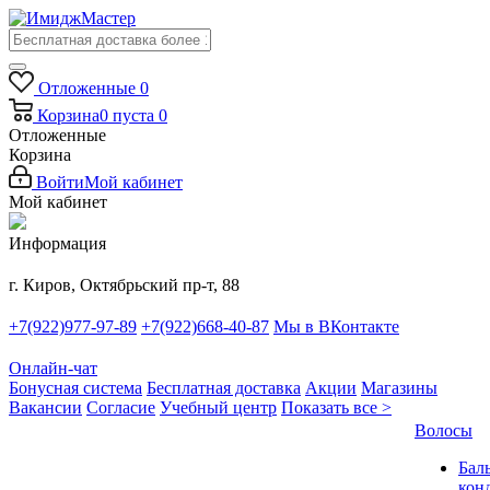
Отложенные
0
Корзина
0
пуста
0
Отложенные
Корзина
Войти
Мой кабинет
Мой кабинет
Информация
г. Киров, Октябрьский пр-т, 88
+7(922)977-97-89
+7(922)668-40-87
Мы в ВКонтакте
Онлайн-чат
Бонусная система
Бесплатная доставка
Акции
Магазины
Вакансии
Согласие
Учебный центр
Показать все >
Волосы
Бал
кон