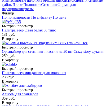
Апельсиновые палочки
Бафы
Дизайн
Кисти
Основы и сменные
файлы
Пилки
Подология
Стемпинг
Формы для
наращивания
фрезы
Фильтр
По популярности
По алфавиту
По цене
Быстрый просмотр
Палитра веер Овал белая 50 типс
131
руб.
В корзину
Быстрый просмотр
Органайзер для стемпинг пластин на 20 шт Crazy story фуксия
259
руб.
В корзину
Быстрый просмотр
Палитра веер миндалевидная молочная
238
руб.
В корзину
Быстрый просмотр
Альбом для слайдеров
359
руб.
В корзину