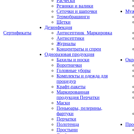
Расчески
Резинки и валики
Сеточки и шапочки
Муж
Термобрашинги
Щетки
Дезинфекция
Сертификаты
Антисептиик_Маркировка
Антисептики
Журналы
Концентраты и спреи
Одноразовая продукция
Бахилы и носки
Окр
Воротнички
Головные уборы
Комплекты и одежда для
процедур
Крафт-пакеты
Маркированная
продукция Перчатки
Маски
Пеньюары, пелерины,
фартуки
Перчатки
Полотенца
Про
Простыни