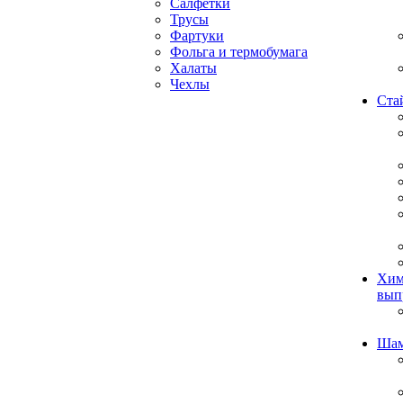
Салфетки
Трусы
Фартуки
Фольга и термобумага
Халаты
Чехлы
Ста
Хим
вып
Ша