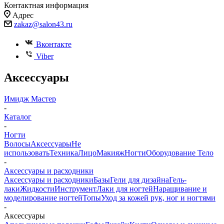
Контактная информация
Адрес
zakaz@salon43.ru
Вконтакте
Viber
Аксессуары
Имидж Мастер
-
Каталог
-
Ногти
Волосы
Аксессуары
Не
использовать
Техника
Лицо
Макияж
Ногти
Оборудование
Тело
-
Аксессуары и расходники
Аксессуары и расходники
Базы
Гели для дизайна
Гель-
лаки
Жидкости
Инструмент
Лаки для ногтей
Наращивание и
моделирование ногтей
Топы
Уход за кожей рук, ног и ногтями
-
Аксессуары