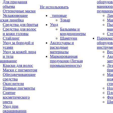
Для придания
оборудов
объема
маникюр
Не использовать
Оттеночные маски
педикюр
Увлажняющие
_типовые
Ла
ская линейка
Товар
Ма
Средства для бритья
Уход
Пы
Средства для волос
Бальзамы и
ма
и кожи головы
кондиционеры
Ст
Стайлинг
Шампуни
Парикма
Уход за бородой и
Аксессуары и
оборудов
усами
расходные
инструм
Уход за кожей лица
материалы
Ве
и тела
Маркированная
Акс
ашивание
продукция (Легкая
зап
Краски для волос
промышленность)
Лез
Маски с пигментом
бр
Обесцвечивающие
Ма
средства
нож
Окислители
ст
Прямые пигменты
Но
Снятие
Пл
косметического
Фе
цвета
Щи
Уход при
окрашивании