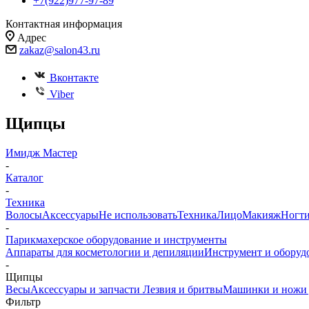
+7(922)977-97-89
Контактная информация
Адрес
zakaz@salon43.ru
Вконтакте
Viber
Щипцы
Имидж Мастер
-
Каталог
-
Техника
Волосы
Аксессуары
Не использовать
Техника
Лицо
Макияж
Ногт
-
Парикмахерское оборудование и инструменты
Аппараты для косметологии и депиляции
Инструмент и оборуд
-
Щипцы
Весы
Аксессуары и запчасти
Лезвия и бритвы
Машинки и ножи 
Фильтр