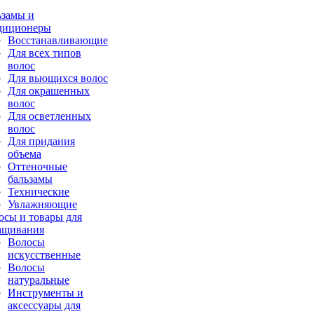
ьзамы и
диционеры
Восстанавливающие
Для всех типов
волос
Для вьющихся волос
Для окрашенных
волос
Для осветленных
волос
Для придания
объема
Оттеночные
бальзамы
Технические
Увлажняющие
осы и товары для
ащивания
Волосы
искусственные
Волосы
натуральные
Инструменты и
аксессуары для