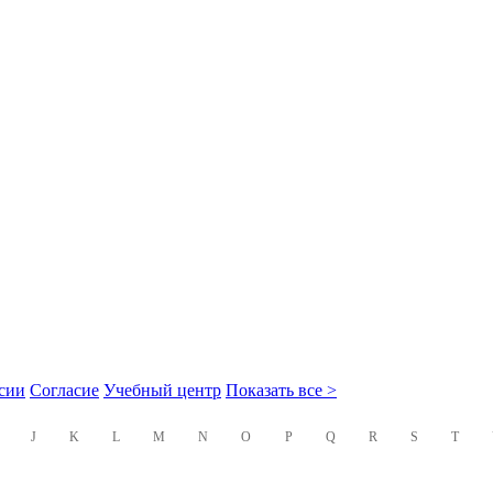
сии
Согласие
Учебный центр
Показать все >
J
K
L
M
N
O
P
Q
R
S
T