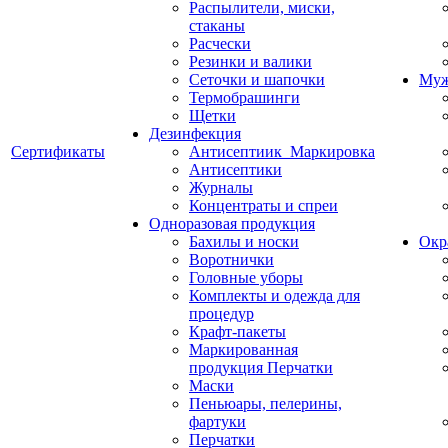
Распылители, миски,
стаканы
Расчески
Резинки и валики
Сеточки и шапочки
Муж
Термобрашинги
Щетки
Дезинфекция
Сертификаты
Антисептиик_Маркировка
Антисептики
Журналы
Концентраты и спреи
Одноразовая продукция
Бахилы и носки
Окр
Воротнички
Головные уборы
Комплекты и одежда для
процедур
Крафт-пакеты
Маркированная
продукция Перчатки
Маски
Пеньюары, пелерины,
фартуки
Перчатки