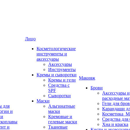
Лицо
Косметологические
инструменты и
аксессуары
Аксессуары
Инструменты
Кремы и сыворотки
Макияж
Кремы и гели
Средства с
Брови
SPF
Аксессуары и
Сыворотки
расходные ма
Маски
Гели для бро
ы для
Альгинатные
Карандаши дл
огии и
маски
Косметика_М
ии
Кремовые и
Средства для
скоплавы
гелевые маски
Хна и краска
ент и
Тканевые
Кисти и аксессуары