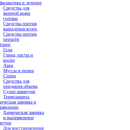
филактика и лечение
Средства для
жирной кожи
головы
Средства против
выпадения волос
Средства против
перхоти
йлинг
Гели
Глина, пасты и
воски
Лаки
Муссы и пенки
Спреи
Средства для
придания объема
Сухие шампуни
Термозащита
ическая завивка и
рямление
Химическая завивка
и выпрямление
мпуни
Для восстановления