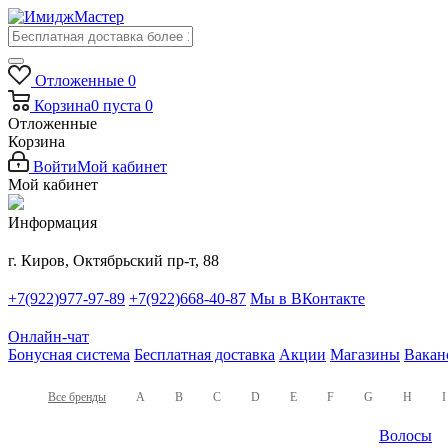
Отложенные
0
Корзина
0
пуста
0
Отложенные
Корзина
Войти
Мой кабинет
Мой кабинет
Информация
г. Киров, Октябрьский пр-т, 88
+7(922)977-97-89
+7(922)668-40-87
Мы в ВКонтакте
Онлайн-чат
Бонусная система
Бесплатная доставка
Акции
Магазины
Вакан
Все бренды
A
B
C
D
E
F
G
H
I
Волосы