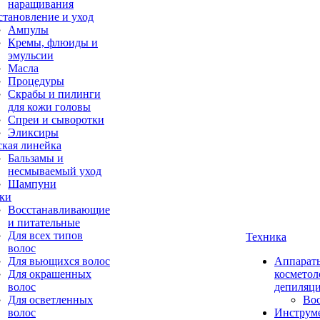
наращивания
становление и уход
Ампулы
Кремы, флюиды и
эмульсии
Масла
Процедуры
Скрабы и пилинги
для кожи головы
Спреи и сыворотки
Эликсиры
ская линейка
Бальзамы и
несмываемый уход
Шампуни
ки
Восстанавливающие
и питательные
Для всех типов
Техника
волос
Для вьющихся волос
Аппарат
Для окрашенных
косметол
волос
депиляц
Для осветленных
Во
волос
Инструм