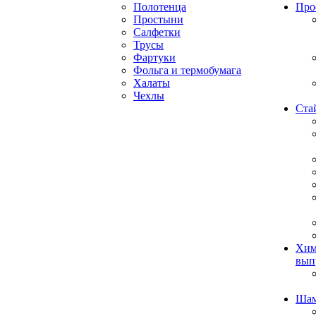
Полотенца
Про
Простыни
Салфетки
Трусы
Фартуки
Фольга и термобумага
Халаты
Чехлы
Ста
Хим
вып
Ша