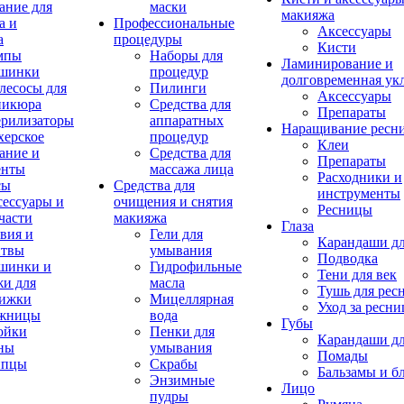
ание для
маски
макияжа
а и
Профессиональные
Аксессуары
а
процедуры
Кисти
мпы
Наборы для
Ламинирование и
шинки
процедур
долговременная ук
лесосы для
Пилинги
Аксессуары
никюра
Средства для
Препараты
ерилизаторы
аппаратных
Наращивание ресн
херское
процедур
Клеи
ание и
Средства для
Препараты
енты
массажа лица
Расходники и
сы
Средства для
инструменты
ессуары и
очищения и снятия
Ресницы
части
макияжа
Глаза
вия и
Гели для
Карандаши дл
итвы
умывания
Подводка
шинки и
Гидрофильные
Тени для век
и для
масла
Тушь для рес
рижки
Мицеллярная
Уход за ресн
жницы
вода
Губы
ойки
Пенки для
Карандаши дл
ны
умывания
Помады
пцы
Скрабы
Бальзамы и б
Энзимные
Лицо
пудры