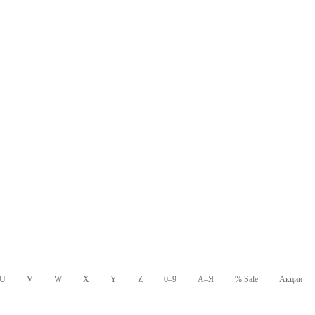
U
V
W
X
Y
Z
0–9
А–Я
% Sale
Акции